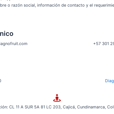
e o razón social, información de contacto y el requerimie
ónico
iagnofruit.com
+57 301 2
0
Diag
ción: CL 11 A SUR 5A 81 LC 203, Cajicá, Cundinamarca, Co