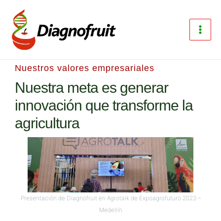
Ir
al
contenido
Main
Men
Nuestros valores empresariales
Nuestra meta es generar
innovación que transforme la
agricultura
Presentación de Diagnofruit en Agrotalk de Expoagrofuturo 2023 –
Medellín